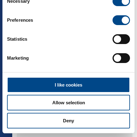
zurück
Necessary
Selection
Voraussetzungen
Preferences
Hauptschulabschluss
Technisches Verständnis
Statistics
Engagement, gutes Auffassungsvermögen,
Lernbereitschaft
Marketing
Zusätzliche Informationen
Ausbildungsdauer: 2 Jahre
Theorie: Hans-Thoma-Schule in Titisee-
I like cookies
Neustadt
Monatliche Vergütung: 1.267,00 bis
1.337,50 Euro
Allow selection
Möglichkeit der weiteren Ausbildung zum
Industriemechaniker (m/w/d) oder
Verfahrensmechaniker (m/w/d)
Deny
(Stufenausbildung)