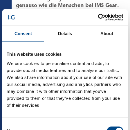
genauso wie die Menschen bei
IMS Gear
.
Consent
Details
About
Aufgabeninhalte
Lesen und Anwenden von technischen
Unterlagen
This website uses cookies
Einrichten, Bedienen und Überwachen von CNC-
We use cookies to personalise content and ads, to
Maschinen
provide social media features and to analyse our traffic.
Aufrufen und Starten von CNC-Programmen
Kontrollieren und Beurteilen von
We also share information about your use of our site with
Produktionsergebnissen
our social media, advertising and analytics partners who
Überwachen von Fertigungsprozessen und der
may combine it with other information that you’ve
Produktqualität
provided to them or that they’ve collected from your use
Dokumentieren von Prüfergebnissen
of their services.
Erkennen und Beseitigen von
Produktionsstörungen und Qualitätsmängeln
Consent